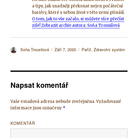
a tipy, jak snadněji překonat nejen počáteční
bariéry, které s sebou život v této zemi přináší.
O tom, jak to vše začalo, si můžete více přečíst
zde!
Zobrazit archiv autora: Soňa Trousilová
Autor:
Soňa Trousilová
Publikováno:
Září 7, 2020
Rubriky:
Paříž
,
Zdravotní systém
Napsat komentář
Vaše emailová adresa nebude zveřejněna.
Vyžadované
informace jsou označeny
*
KOMENTÁŘ