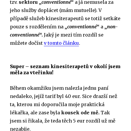
tzv.
sektoru „
conventionné
“
a já nemusela za
jeho služby doplácet (mám mutuelle). V
případě služeb kinesiterapeutů se totiž setkáte
pouze s rozdělením na
„
conventionné
“
a
„
non-
conventionné
“.
Jaký je mezi tím rozdíl se
můžete dočíst
v tomto článku
.
Super – seznam kinesiterapetů v okolí jsem
měla za vteřinku!
Během okamžiku jsem nalezla jednu paní
nedaleko, jejíž tarif byl 40 eur. Sice drazší než
ta, kterou mi doporučila moje praktická
lékařka, ale zase byla
kousek ode mě.
Tak
jsem si řikala, že teda těch 5 eur rozdíl už mě
nezabije.