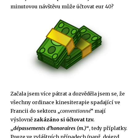
minutovou návštěvu může účtovat eur 40?
Začala jsem více pátrat a dozvěděla jsem se, že
všechny ordinace kinesiterapie spadající ve
Francii do sektoru „
conventionné
“ mají
výslovně
zakázáno si účtovat tzv.
„
dépassements d’honoraires (m.)
“
, tedy příplatky.
Pouze ve zvláštních případech (např. dojezd