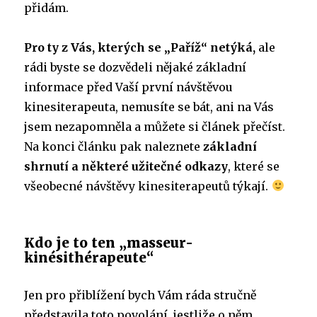
přidám.
Pro ty z Vás, kterých se „Paříž“ netýká,
ale
rádi byste se dozvědeli nějaké základní
informace před Vaší první návštěvou
kinesiterapeuta, nemusíte se bát, ani na Vás
jsem nezapomněla a můžete si článek přečíst.
Na konci článku pak naleznete
základní
shrnutí a některé užitečné odkazy
, které se
všeobecné návštěvy kinesiterapeutů týkají.
Kdo je to ten „masseur-
kinésithérapeute“
Jen pro přiblížení bych Vám ráda stručně
představila toto povolání, jestliže o něm