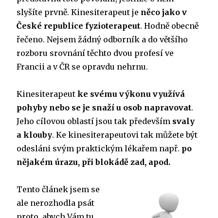
slyšíte prvně. Kinesiterapeut je
něco jako v
České republice fyzioterapeut
. Hodně obecně
řečeno. Nejsem žádný odborník a do většího
rozboru srovnání těchto dvou profesí ve
Francii a v ČR se opravdu nehrnu.
Kinesiterapeut
ke svému výkonu využívá
pohyby nebo se je snaží u osob napravovat
.
Jeho cílovou oblastí jsou tak především
svaly
a klouby
. Ke kinesiterapeutovi tak můžete být
odesláni svým praktickým lékařem např.
po
nějakém úrazu, při blokádě zad, apod.
Tento článek jsem se
ale nerozhodla psát
proto, abych Vám tu