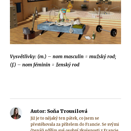
Vysvětlivky:
(m.) – nom masculin = mužský rod;
(f.) – nom féminin = ženský rod
Autor:
Soňa Trousilová
Již je to nějaký ten pátek, co jsem se
přestěhovala za přítelem do Francie. Se svými
čtenáři sdílím své osobní zkušenosti z Francie