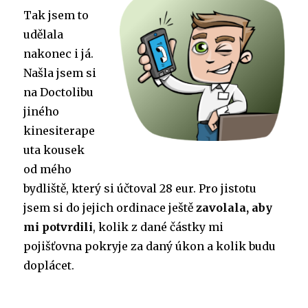
Tak jsem to
udělala
nakonec i já.
Našla jsem si
na Doctolibu
jiného
kinesiterape
uta kousek
od mého
bydliště, který si účtoval 28 eur. Pro jistotu
jsem si do jejich ordinace ještě
zavolala, aby
mi potvrdili
, kolik z dané částky mi
pojišťovna pokryje za daný úkon a kolik budu
doplácet.