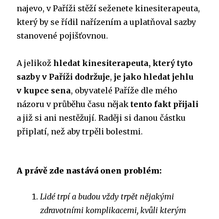
najevo, v Paříži stěží seženete kinesiterapeuta,
který by se řídil nařízením a uplatňoval sazby
stanovené pojišťovnou.
A jelikož
hledat kinesiterapeuta, který tyto
sazby v Paříži dodržuje
,
je jako
hledat jehlu
v kupce sena
, obyvatelé Paříže dle mého
názoru v průběhu času nějak
tento fakt přijali
a již si ani nestěžují. Raději si danou částku
připlatí, než aby trpěli bolestmi.
A právě zde nastává onen problém:
Lidé trpí a budou vždy trpět nějakými
zdravotními komplikacemi, kvůli kterým