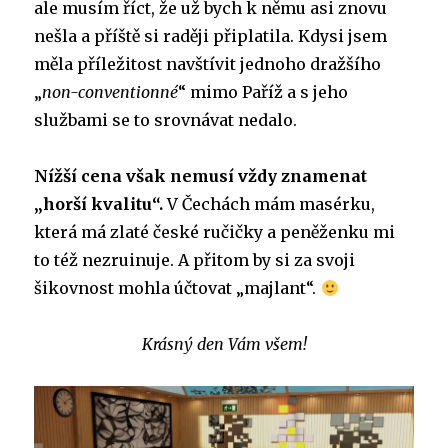
ale musím říct, že už bych k němu asi znovu
nešla a příště si raději připlatila. Kdysi jsem
měla příležitost navštívit jednoho dražšího
„
non-conventionné
“ mimo Paříž a s jeho
službami se to srovnávat nedalo.
Nížší cena však nemusí vždy znamenat
„horší kvalitu“.
V Čechách mám masérku,
která má zlaté české ručičky a peněženku mi
to též nezruinuje. A přitom by si za svoji
šikovnost mohla účtovat „majlant“.
Krásný den Vám všem!