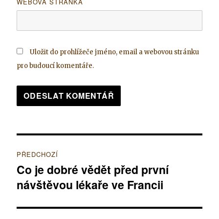
WEBOVÁ STRÁNKA
Uložit do prohlížeče jméno, email a webovou stránku
pro budoucí komentáře.
Navigace
PŘEDCHOZÍ
pro
Co je dobré vědět před první
Předchozí
návštěvou lékaře ve Francii
příspěvek:
příspěvek