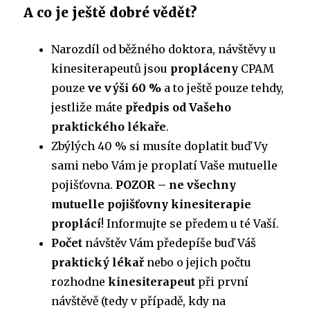
A co je ještě dobré vědět?
Narozdíl od běžného doktora, návštěvy u
kinesiterapeutů jsou
propláceny
CPAM
pouze
ve výši 60 %
a to ještě pouze tehdy,
jestliže máte
předpis od Vašeho
praktického lékaře
.
Zbýlých 40 % si musíte doplatit buď Vy
sami nebo Vám je proplatí Vaše mutuelle
pojišťovna.
POZOR – ne všechny
mutuelle pojišťovny kinesiterapie
proplácí
! Informujte se předem u té Vaší.
Počet
návštěv Vám předepíše buď Váš
praktický lékař
nebo o jejich počtu
rozhodne
kinesiterapeut
při první
návštěvě (tedy v případě, kdy na