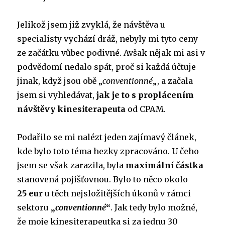
Jelikož jsem již zvyklá, že návštěva u
specialisty vychází dráž, nebyly mi tyto ceny
ze začátku vůbec podivné. Avšak nějak mi asi v
podvědomí nedalo spát, proč si každá účtuje
jinak, když jsou obě „
conventionné
„, a začala
jsem si vyhledávat,
jak je to s proplácením
návštěvy kinesiterapeuta
od CPAM.
Podařilo se mi nalézt jeden zajímavý článek,
kde bylo toto téma hezky zpracováno. U čeho
jsem se však zarazila, byla
maximální částka
stanovená pojišťovnou. Bylo to něco okolo
25 eur
u těch nejsložitějších úkonů v rámci
sektoru
„
conventionné
“
. Jak tedy bylo možné,
že moje kinesiterapeutka si za jednu 30